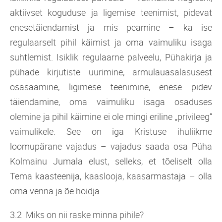
aktiivset koguduse ja ligemise teenimist, pidevat
enesetäiendamist ja mis peamine – ka ise
regulaarselt pihil käimist ja oma vaimuliku isaga
suhtlemist. Isiklik regulaarne palveelu, Pühakirja ja
pühade kirjutiste uurimine, armulauasalasusest
osasaamine, ligimese teenimine, enese pidev
täiendamine, oma vaimuliku isaga osaduses
olemine ja pihil käimine ei ole mingi eriline „privileeg“
vaimulikele. See on iga Kristuse ihuliikme
loomupärane vajadus – vajadus saada osa Püha
Kolmainu Jumala elust, selleks, et tõeliselt olla
Tema kaasteenija, kaaslooja, kaasarmastaja – olla
oma venna ja õe hoidja.
3.2 Miks on nii raske minna pihile?