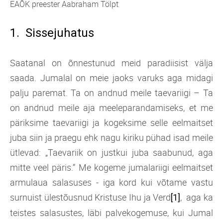
EAÕK preester Aabraham Tölpt
1. Sissejuhatus
Saatanal on õnnestunud meid paradiisist välja
saada. Jumalal on meie jaoks varuks aga midagi
palju paremat. Ta on andnud meile taevariigi – Ta
on andnud meile aja meeleparandamiseks, et me
päriksime taevariigi ja kogeksime selle eelmaitset
juba siin ja praegu ehk nagu kiriku pühad isad meile
ütlevad: „Taevariik on justkui juba saabunud, aga
mitte veel päris.“ Me kogeme jumalariigi eelmaitset
armulaua salasuses - iga kord kui võtame vastu
surnuist ülestõusnud Kristuse Ihu ja Verd
, aga ka
[1]
teistes salasustes, läbi palvekogemuse, kui Jumal