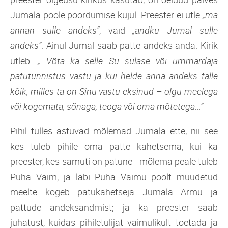
Jumala poole pöördumise kujul. Preester ei ütle
„ma
annan sulle andeks“
, vaid
„andku Jumal sulle
andeks“
. Ainul Jumal saab patte andeks anda. Kirik
ütleb:
„...Võta ka selle Su sulase või ümmardaja
patutunnistus vastu ja kui helde anna andeks talle
kõik, milles ta on Sinu vastu eksinud – olgu meelega
või kogemata, sõnaga, teoga või oma mõtetega...“
Pihil tulles astuvad mõlemad Jumala ette, nii see
kes tuleb pihile oma patte kahetsema, kui ka
preester, kes samuti on patune - mõlema peale tuleb
Püha Vaim; ja läbi Püha Vaimu poolt muudetud
meelte kogeb patukahetseja Jumala Armu ja
pattude andeksandmist; ja ka preester saab
juhatust, kuidas pihiletulijat vaimulikult toetada ja