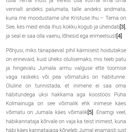
vennalt andeks palumata, talle andeks andmata,
kuna me moodustame ühe Kristuse Ihu – Tema on
See, kes meid enda Ihus kokku kogub ja ühendab
,
[3]
ja seal ei saa olla vaenu, lõhesid ega erimeelsust
.
[4]
Põhjusi, miks tänapäeval pihil käimisest hoidutakse
on erinevaid, kuid üheks olulisemaks, mis teeb patu
ja hingevalu Jumala armu valguse ette toomise
väga raskeks või pea võimatuks on häbitunne.
Oluline on tunnistada, et inimene ei saa oma
häbitundega üksi hakkama aga koostöös Püha
Kolmainuga on see võimalik ehk inimese käes
võimatu on Jumala käes võimalik
. Enamgi veel,
[5]
häbikannataja kõrvale on vaja ka teist inimest, kuna
häbi käes kannatajaga kõneleb Jumal enamasti just