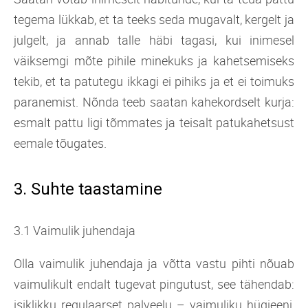
tegema lükkab, et ta teeks seda mugavalt, kergelt ja
julgelt, ja annab talle häbi tagasi, kui inimesel
väiksemgi mõte pihile minekuks ja kahetsemiseks
tekib, et ta patutegu ikkagi ei pihiks ja et ei toimuks
paranemist. Nõnda teeb saatan kahekordselt kurja:
esmalt pattu ligi tõmmates ja teisalt patukahetsust
eemale tõugates.
3. Suhte taastamine
3.1 Vaimulik juhendaja
Olla vaimulik juhendaja ja võtta vastu pihti nõuab
vaimulikult endalt tugevat pingutust, see tähendab:
isiklikku regulaarset palveelu – vaimuliku hügieeni,