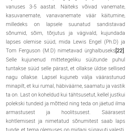
vanuses 3-5 aastat. Näiteks võivad vanemate,
kasuvanemate, vanavanemate väär käitumine,
milledeks on lapsele suunatud sandistavad
sõnumid, sõim, tõrjutus ja vägivald, kujundada
lapses olemise süüd, mida Lewis Engel (Ph.D) ja
Tom Ferguson (M.D) nimetavad ürghalbuseks
.
[22]
Selle kujunenud mittetegeliku süütunde puhul
tuntakse süüd selle pärast, et ollakse üldse sellised
nagu ollakse. Lapsel kujuneb välja väärastunud
minapilt, et kui rumal, häbiväärne, saamatu ja vastik
ta on. Last on koheldud kui tähtsusetut, kellel justkui
polekski tundeid ja mõtteid ning teda on jäetud ilma
armastusest ja hoolitsusest. Säärasest
kohtlemisest ja nimetatud sõnumitest saab laps
tunde, et tema olemuses on midagi sügavuti valesti.