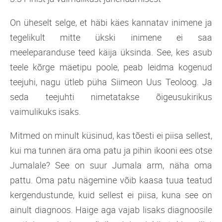
On üheselt selge, et häbi käes kannatav inimene ja
tegelikult mitte ükski inimene ei saa
meeleparanduse teed käija üksinda. See, kes asub
teele kõrge mäetipu poole, peab leidma kogenud
teejuhi, nagu ütleb püha Siimeon Uus Teoloog. Ja
seda teejuhti nimetatakse õigeusukirikus
vaimulikuks isaks.
Mitmed on minult küsinud, kas tõesti ei piisa sellest,
kui ma tunnen ära oma patu ja pihin ikooni ees otse
Jumalale? See on suur Jumala arm, näha oma
pattu. Oma patu nägemine võib kaasa tuua teatud
kergendustunde, kuid sellest ei piisa, kuna see on
ainult diagnoos. Haige aga vajab lisaks diagnoosile