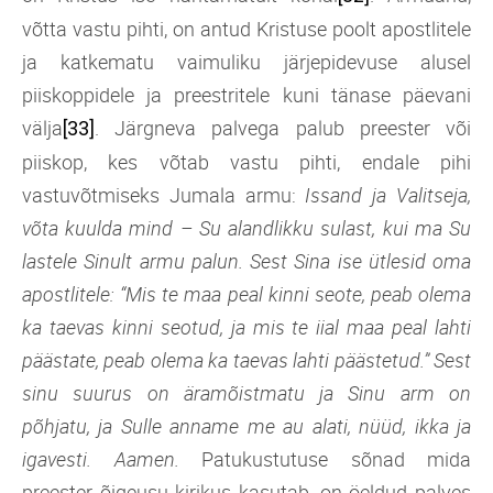
võtta vastu pihti, on antud Kristuse poolt apostlitele
ja katkematu vaimuliku järjepidevuse alusel
piiskoppidele ja preestritele kuni tänase päevani
välja
. Järgneva palvega palub preester või
[33]
piiskop, kes võtab vastu pihti, endale pihi
vastuvõtmiseks Jumala armu:
Issand ja Valitseja,
võta kuulda mind – Su alandlikku sulast, kui ma Su
lastele Sinult armu palun. Sest Sina ise ütlesid oma
apostlitele: “Mis te maa peal kinni seote, peab olema
ka taevas kinni seotud, ja mis te iial maa peal lahti
päästate, peab olema ka taevas lahti päästetud.” Sest
sinu suurus on äramõistmatu ja Sinu arm on
põhjatu, ja Sulle anname me au alati, nüüd, ikka ja
igavesti. Aamen.
Patukustutuse sõnad mida
preester õigeusu kirikus kasutab, on öeldud palves