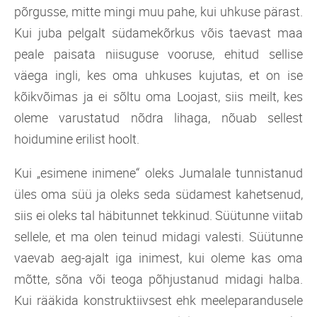
põrgusse, mitte mingi muu pahe, kui uhkuse pärast.
Kui juba pelgalt südamekõrkus võis taevast maa
peale paisata niisuguse vooruse, ehitud sellise
väega ingli, kes oma uhkuses kujutas, et on ise
kõikvõimas ja ei sõltu oma Loojast, siis meilt, kes
oleme varustatud nõdra lihaga, nõuab sellest
hoidumine erilist hoolt.
Kui „esimene inimene“ oleks Jumalale tunnistanud
üles oma süü ja oleks seda südamest kahetsenud,
siis ei oleks tal häbitunnet tekkinud. Süütunne viitab
sellele, et ma olen teinud midagi valesti. Süütunne
vaevab aeg-ajalt iga inimest, kui oleme kas oma
mõtte, sõna või teoga põhjustanud midagi halba.
Kui rääkida konstruktiivsest ehk meeleparandusele