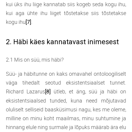
kui üks ihu liige kannatab siis kogeb seda kogu ihu,
kui aga ühte ihu liiget tõstetakse siis tõstetakse
kogu ihu
.
[7]
2. Häbi käes kannatavast inimesest
2.1 Mis on süü, mis häbi?
Süü- ja häbitunne on kaks omavahel ontoloogiliselt
väga tihedalt seotud eksistentsiaalset tunnet.
Richard Lazarus
ütleb, et äng, süü ja häbi on
[8]
eksistentsiaalsed tunded, kuna need mõjutavad
oluliselt selliseid baasküsimusi nagu, kes me oleme,
milline on minu koht maailmas, minu suhtumine ja
hinnang elule ning surmale ja lõpuks määrab ära elu