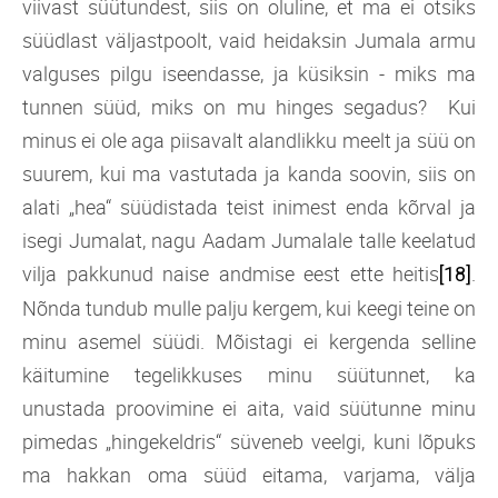
viivast süütundest, siis on oluline, et ma ei otsiks
süüdlast väljastpoolt, vaid heidaksin Jumala armu
valguses pilgu iseendasse, ja küsiksin - miks ma
tunnen süüd, miks on mu hinges segadus? Kui
minus ei ole aga piisavalt alandlikku meelt ja süü on
suurem, kui ma vastutada ja kanda soovin, siis on
alati „hea“ süüdistada teist inimest enda kõrval ja
isegi Jumalat, nagu Aadam Jumalale talle keelatud
vilja pakkunud naise andmise eest ette heitis
.
[18]
Nõnda tundub mulle palju kergem, kui keegi teine on
minu asemel süüdi. Mõistagi ei kergenda selline
käitumine tegelikkuses minu süütunnet, ka
unustada proovimine ei aita, vaid süütunne minu
pimedas „hingekeldris“ süveneb veelgi, kuni lõpuks
ma hakkan oma süüd eitama, varjama, välja