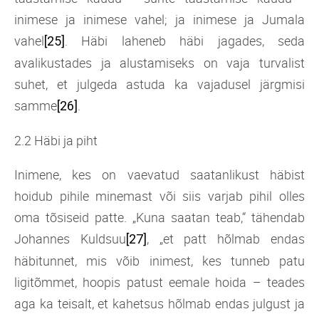
inimese ja inimese vahel; ja inimese ja Jumala
vahel
. Häbi laheneb häbi jagades, seda
[25]
avalikustades ja alustamiseks on vaja turvalist
suhet, et julgeda astuda ka vajadusel järgmisi
samme
.
[26]
2.2 Häbi ja piht
Inimene, kes on vaevatud saatanlikust häbist
hoidub pihile minemast või siis varjab pihil olles
oma tõsiseid patte. „Kuna saatan teab,“ tähendab
Johannes Kuldsuu
, „et patt hõlmab endas
[27]
häbitunnet, mis võib inimest, kes tunneb patu
ligitõmmet, hoopis patust eemale hoida – teades
aga ka teisalt, et kahetsus hõlmab endas julgust ja