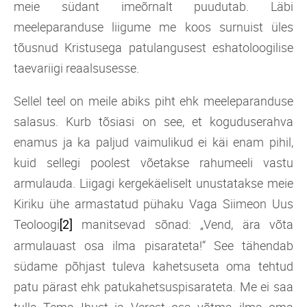
meie südant imeõrnalt puudutab. Läbi
meeleparanduse liigume me koos surnuist üles
tõusnud Kristusega patulangusest eshatoloogilise
taevariigi reaalsusesse.
Sellel teel on meile abiks piht ehk meeleparanduse
salasus. Kurb tõsiasi on see, et koguduserahva
enamus ja ka paljud vaimulikud ei käi enam pihil,
kuid sellegi poolest võetakse rahumeeli vastu
armulauda. Liigagi kergekäeliselt unustatakse meie
Kiriku ühe armastatud pühaku Vaga Siimeon Uus
Teoloogi
manitsevad sõnad: „Vend, ära võta
[2]
armulauast osa ilma pisarateta!“ See tähendab
südame põhjast tuleva kahetsuseta oma tehtud
patu pärast ehk patukahetsuspisarateta. Me ei saa
tulla Tema Ihust ja Verest osa võtma ilma oma