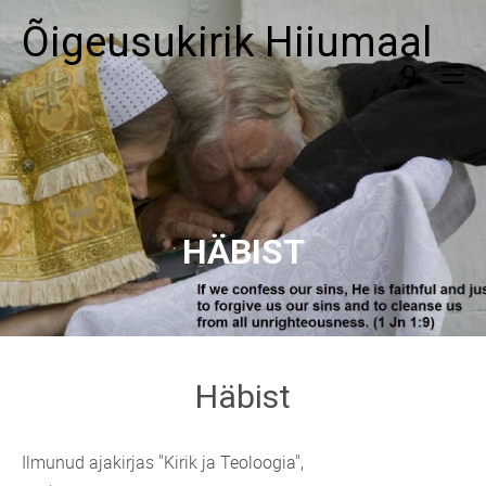
Õigeusukirik Hiiumaal
HÄBIST
Häbist
Ilmunud ajakirjas "Kirik ja Teoloogia",