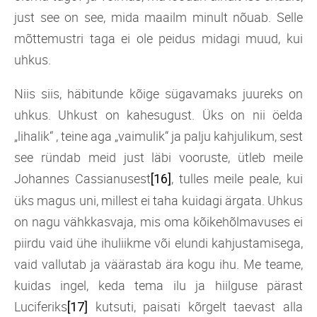
just see on see, mida maailm minult nõuab. Selle
mõttemustri taga ei ole peidus midagi muud, kui
uhkus.
Niis siis, häbitunde kõige sügavamaks juureks on
uhkus. Uhkust on kahesugust. Üks on nii öelda
„lihalik“ , teine aga „vaimulik“ ja palju kahjulikum, sest
see ründab meid just läbi vooruste, ütleb meile
Johannes Cassianusest
, tulles meile peale, kui
[16]
üks magus uni, millest ei taha kuidagi ärgata. Uhkus
on nagu vähkkasvaja, mis oma kõikehõlmavuses ei
piirdu vaid ühe ihuliikme või elundi kahjustamisega,
vaid vallutab ja väärastab ära kogu ihu. Me teame,
kuidas ingel, keda tema ilu ja hiilguse pärast
Luciferiks
kutsuti, paisati kõrgelt taevast alla
[17]