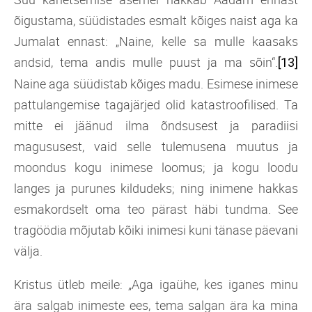
õigustama, süüdistades esmalt kõiges naist aga ka
Jumalat ennast: „Naine, kelle sa mulle kaasaks
andsid, tema andis mulle puust ja ma sõin“.
[13]
Naine aga süüdistab kõiges madu. Esimese inimese
pattulangemise tagajärjed olid katastroofilised. Ta
mitte ei jäänud ilma õndsusest ja paradiisi
magususest, vaid selle tulemusena muutus ja
moondus kogu inimese loomus; ja kogu loodu
langes ja purunes kildudeks; ning inimene hakkas
esmakordselt oma teo pärast häbi tundma. See
tragöödia mõjutab kõiki inimesi kuni tänase päevani
välja.
Kristus ütleb meile: „Aga igaühe, kes iganes minu
ära salgab inimeste ees, tema salgan ära ka mina