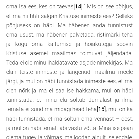
oma Isa ees, kes on taevas
.“ Mis on see põhjus,
[14]
et ma nii tihti salgan Kristuse inimeste ees? Selleks
põhjuseks on häbi. Ma häbenen anda tunnistust
oma usust, ma häbenen palvetada, ristimärki teha
ja kogu oma käitumise ja hoiakutega soovin
Kristuse asemel maailmas toimuvat jäljendada.
Teda ei ole minu ihaldatavate asjade nimekirjas. Ma
elan teiste inimeste ja langenud maailma meele
järgi, ja mul on häbi tunnistada inimeste ees, et ma
olen nõrk ja ma ei saa ise hakkama, mul on häbi
tunnistada, et minu elu sõltub Jumalast ja ilma
temata ei suud ma midagi head teha
, mul on ka
[15]
häbi tunnistada, et ma sõltun oma vennast – õest,
ja mul on häbi temalt abi vastu võtta. Mina ise pean
olema tugev ja võimas, ma loodan ainult ise endale,