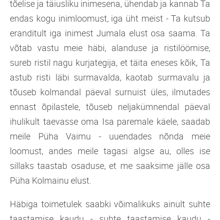
tõelise ja täiusliku inimesena, ühendab ja kannab Ta
endas kogu inimloomust, iga üht meist - Ta kutsub
eranditult iga inimest Jumala elust osa saama. Ta
võtab vastu meie häbi, alanduse ja ristilöömise,
sureb ristil nagu kurjategija, et täita eneses kõik, Ta
astub risti läbi surmavalda, kaotab surmavalu ja
tõuseb kolmandal päeval surnuist üles, ilmutades
ennast õpilastele, tõuseb neljakümnendal päeval
ihulikult taevasse oma Isa paremale käele, saadab
meile Püha Vaimu - uuendades nõnda meie
loomust, andes meile tagasi algse au, olles ise
sillaks taastab osaduse, et me saaksime jälle osa
Püha Kolmainu elust.
Häbiga toimetulek saabki võimalikuks ainult suhte
taastamise kaudu - suhte taastamise kaudu -