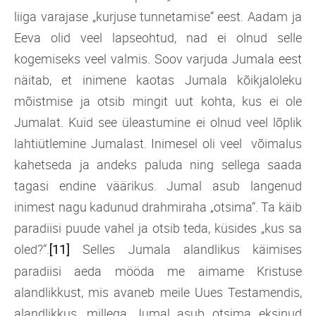
liiga varajase „kurjuse tunnetamise“ eest. Aadam ja
Eeva olid veel lapseohtud, nad ei olnud selle
kogemiseks veel valmis. Soov varjuda Jumala eest
näitab, et inimene kaotas Jumala kõikjaloleku
mõistmise ja otsib mingit uut kohta, kus ei ole
Jumalat. Kuid see üleastumine ei olnud veel lõplik
lahtiütlemine Jumalast. Inimesel oli veel võimalus
kahetseda ja andeks paluda ning sellega saada
tagasi endine väärikus. Jumal asub langenud
inimest nagu kadunud drahmiraha „otsima“. Ta käib
paradiisi puude vahel ja otsib teda, küsides „kus sa
oled?“.
Selles Jumala alandlikus käimises
[11]
paradiisi aeda mööda me aimame Kristuse
alandlikkust, mis avaneb meile Uues Testamendis,
alandlikkus, millega Jumal asub otsima eksinud