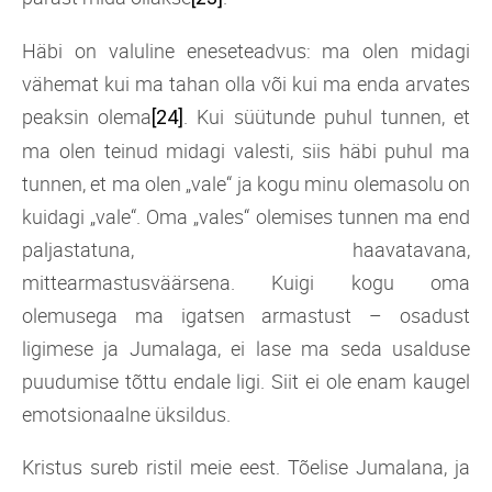
Häbi on valuline eneseteadvus: ma olen midagi
vähemat kui ma tahan olla või kui ma enda arvates
peaksin olema
. Kui süütunde puhul tunnen, et
[24]
ma olen teinud midagi valesti, siis häbi puhul ma
tunnen, et ma olen „vale“ ja kogu minu olemasolu on
kuidagi „vale“. Oma „vales“ olemises tunnen ma end
paljastatuna, haavatavana,
mittearmastusväärsena. Kuigi kogu oma
olemusega ma igatsen armastust – osadust
ligimese ja Jumalaga, ei lase ma seda usalduse
puudumise tõttu endale ligi. Siit ei ole enam kaugel
emotsionaalne üksildus.
Kristus sureb ristil meie eest. Tõelise Jumalana, ja