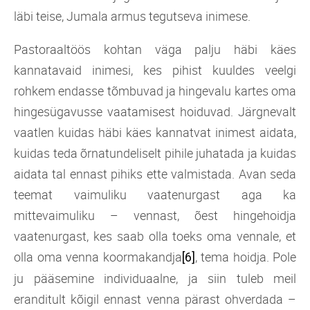
läbi teise, Jumala armus tegutseva inimese.
Pastoraaltöös kohtan väga palju häbi käes
kannatavaid inimesi, kes pihist kuuldes veelgi
rohkem endasse tõmbuvad ja hingevalu kartes oma
hingesügavusse vaatamisest hoiduvad. Järgnevalt
vaatlen kuidas häbi käes kannatvat inimest aidata,
kuidas teda õrnatundeliselt pihile juhatada ja kuidas
aidata tal ennast pihiks ette valmistada. Avan seda
teemat vaimuliku vaatenurgast aga ka
mittevaimuliku – vennast, õest hingehoidja
vaatenurgast, kes saab olla toeks oma vennale, et
olla oma venna koormakandja
, tema hoidja. Pole
[6]
ju pääsemine individuaalne, ja siin tuleb meil
eranditult kõigil ennast venna pärast ohverdada –