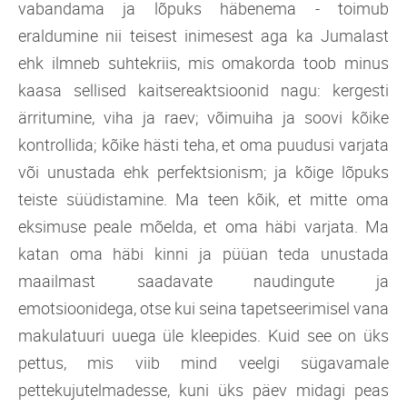
vabandama ja lõpuks häbenema - toimub
eraldumine nii teisest inimesest aga ka Jumalast
ehk ilmneb suhtekriis, mis omakorda toob minus
kaasa sellised kaitsereaktsioonid nagu: kergesti
ärritumine, viha ja raev; võimuiha ja soovi kõike
kontrollida; kõike hästi teha, et oma puudusi varjata
või unustada ehk perfektsionism; ja kõige lõpuks
teiste süüdistamine. Ma teen kõik, et mitte oma
eksimuse peale mõelda, et oma häbi varjata. Ma
katan oma häbi kinni ja püüan teda unustada
maailmast saadavate naudingute ja
emotsioonidega, otse kui seina tapetseerimisel vana
makulatuuri uuega üle kleepides. Kuid see on üks
pettus, mis viib mind veelgi sügavamale
pettekujutelmadesse, kuni üks päev midagi peas