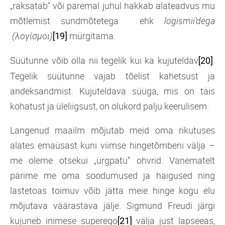
„raksatab“ või paremal juhul hakkab alateadvus mu
mõtlemist sundmõtetega ehk
logismii’dega
(λογίσμοι)
mürgitama.
[19]
Süütunne võib olla nii tegelik kui ka kujuteldav
.
[20]
Tegelik süütunne vajab tõelist kahetsust ja
andeksandmist. Kujuteldava süüga, mis on täis
kohatust ja üleliigsust, on olukord palju keerulisem.
Langenud maailm mõjutab meid oma rikutuses
alates emaüsast kuni viimse hingetõmbeni välja –
me oleme otsekui „ürgpatu“ ohvrid. Vanematelt
pärime me oma soodumused ja haigused ning
lastetoas toimuv võib jätta meie hinge kogu elu
mõjutava väärastava jälje. Sigmund Freudi järgi
kujuneb inimese superego
välja just lapseeas,
[21]