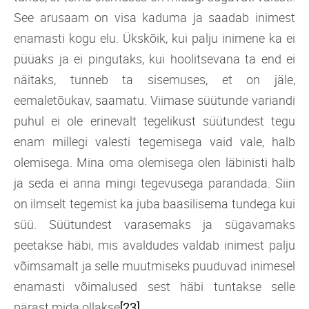
See arusaam on visa kaduma ja saadab inimest
enamasti kogu elu. Ükskõik, kui palju inimene ka ei
püüaks ja ei pingutaks, kui hoolitsevana ta end ei
näitaks, tunneb ta sisemuses, et on jäle,
eemaletõukav, saamatu. Viimase süütunde variandi
puhul ei ole erinevalt tegelikust süütundest tegu
enam millegi valesti tegemisega vaid vale, halb
olemisega. Mina oma olemisega olen läbinisti halb
ja seda ei anna mingi tegevusega parandada. Siin
on ilmselt tegemist ka juba baasilisema tundega kui
süü. Süütundest varasemaks ja sügavamaks
peetakse häbi, mis avaldudes valdab inimest palju
võimsamalt ja selle muutmiseks puuduvad inimesel
enamasti võimalused sest häbi tuntakse selle
pärast mida ollakse
.
[23]