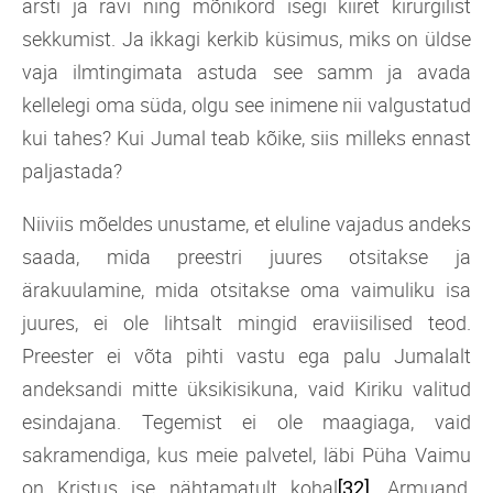
arsti ja ravi ning mõnikord isegi kiiret kirurgilist
sekkumist. Ja ikkagi kerkib küsimus, miks on üldse
vaja ilmtingimata astuda see samm ja avada
kellelegi oma süda, olgu see inimene nii valgustatud
kui tahes? Kui Jumal teab kõike, siis milleks ennast
paljastada?
Niiviis mõeldes unustame, et eluline vajadus andeks
saada, mida preestri juures otsitakse ja
ärakuulamine, mida otsitakse oma vaimuliku isa
juures, ei ole lihtsalt mingid eraviisilised teod.
Preester ei võta pihti vastu ega palu Jumalalt
andeksandi mitte üksikisikuna, vaid Kiriku valitud
esindajana. Tegemist ei ole maagiaga, vaid
sakramendiga, kus meie palvetel, läbi Püha Vaimu
on Kristus ise nähtamatult kohal
. Armuand,
[32]