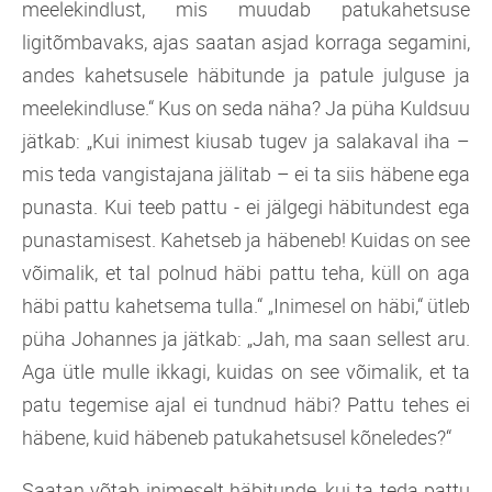
meelekindlust, mis muudab patukahetsuse
ligitõmbavaks, ajas saatan asjad korraga segamini,
andes kahetsusele häbitunde ja patule julguse ja
meelekindluse.“ Kus on seda näha? Ja püha Kuldsuu
jätkab: „Kui inimest kiusab tugev ja salakaval iha –
mis teda vangistajana jälitab – ei ta siis häbene ega
punasta. Kui teeb pattu - ei jälgegi häbitundest ega
punastamisest. Kahetseb ja häbeneb! Kuidas on see
võimalik, et tal polnud häbi pattu teha, küll on aga
häbi pattu kahetsema tulla.“ „Inimesel on häbi,“ ütleb
püha Johannes ja jätkab: „Jah, ma saan sellest aru.
Aga ütle mulle ikkagi, kuidas on see võimalik, et ta
patu tegemise ajal ei tundnud häbi? Pattu tehes ei
häbene, kuid häbeneb patukahetsusel kõneledes?“
Saatan võtab inimeselt häbitunde, kui ta teda pattu