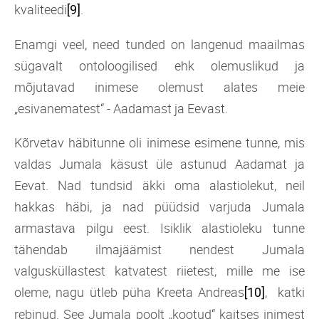
kvaliteedi
.
[9]
Enamgi veel, need tunded on langenud maailmas
sügavalt ontoloogilised ehk olemuslikud ja
mõjutavad inimese olemust alates meie
„esivanematest“ - Aadamast ja Eevast.
Kõrvetav häbitunne oli inimese esimene tunne, mis
valdas Jumala käsust üle astunud Aadamat ja
Eevat. Nad tundsid äkki oma alastiolekut, neil
hakkas häbi, ja nad püüdsid varjuda Jumala
armastava pilgu eest. Isiklik alastioleku tunne
tähendab ilmajäämist nendest Jumala
valgusküllastest katvatest riietest, mille me ise
oleme, nagu ütleb püha Kreeta Andreas
, katki
[10]
rebinud. See Jumala poolt „kootud“ kaitses inimest