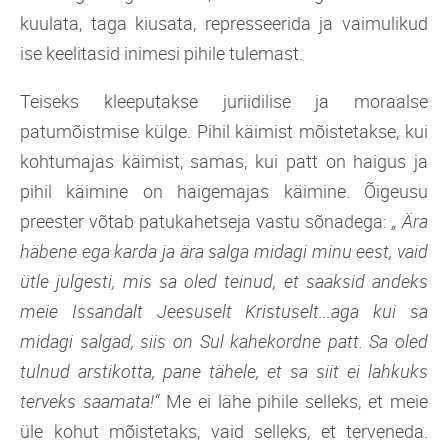
kuulata, taga kiusata, represseerida ja vaimulikud
ise keelitasid inimesi pihile tulemast.
Teiseks kleeputakse juriidilise ja moraalse
patumõistmise külge. Pihil käimist mõistetakse, kui
kohtumajas käimist, samas, kui patt on haigus ja
pihil käimine on haigemajas käimine. Õigeusu
preester võtab patukahetseja vastu sõnadega:
„ Ära
häbene ega karda ja ära salga midagi minu eest, vaid
ütle julgesti, mis sa oled teinud, et saaksid andeks
meie Issandalt Jeesuselt Kristuselt...aga kui sa
midagi salgad, siis on Sul kahekordne patt. Sa oled
tulnud arstikotta, pane tähele, et sa siit ei lahkuks
terveks saamata!“
Me ei lähe pihile selleks, et meie
üle kohut mõistetaks, vaid selleks, et terveneda.