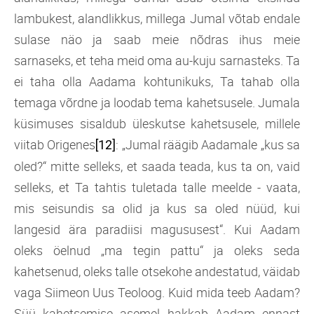
lambukest, alandlikkus, millega Jumal võtab endale
sulase näo ja saab meie nõdras ihus meie
sarnaseks, et teha meid oma au-kuju sarnasteks. Ta
ei taha olla Aadama kohtunikuks, Ta tahab olla
temaga võrdne ja loodab tema kahetsusele. Jumala
küsimuses sisaldub üleskutse kahetsusele, millele
viitab Origenes
: „Jumal räägib Aadamale „kus sa
[12]
oled?“ mitte selleks, et saada teada, kus ta on, vaid
selleks, et Ta tahtis tuletada talle meelde - vaata,
mis seisundis sa olid ja kus sa oled nüüd, kui
langesid ära paradiisi magususest“. Kui Aadam
oleks öelnud „ma tegin pattu“ ja oleks seda
kahetsenud, oleks talle otsekohe andestatud, väidab
vaga Siimeon Uus Teoloog. Kuid mida teeb Aadam?
Süü kahetsemise asemel hakkab Aadam ennast