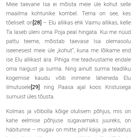
Meie taevane Isa ei mõista meie üle kohut selle
maailma kohtunike kombel. Tema on see, kes
tõeliselt on
– Elu allikas ehk Vaimu allikas, kelle
[28]
Ta laseb üleni oma Poja peal hingata. Kui me nüüd
pattu teeme, mõistab taevase Isa olemasolu
iseenesest meie üle „kohut“, kuna me lõikame end
ise Elu allikast ära. Pihiga me teadvustame endale
oma haigust ja surma. Ning ainult surma teadliku
kogemise kaudu võib inimene läheneda Elu
ilmutusele
ning Paasa ajal koos Kristusega
[29]
surnuist üles tõusta.
Kolmas ja võibolla kõige olulisem põhjus, mis on
kahe eelmise põhjuse sügavamaks juureks, on
häbitunne – mugav on mitte pihil käija ja eraldatus