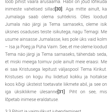
loob pihist väära arusaama. Häbil on jõud lõhkuda
inimeste vahelised sillad
. Aga mitte ainult, ka
[30]
Jumalaga saab olema suhtekriis. Olles loodud
Jumala näo järgi ja Tema sarnaseks, oleme isik
üksnes osaduses teiste isikutega, nagu Temagi. Me
usume ainsasse Jumalasse, kes pole üks vaid kolm
– Isa ja Poeg ja Püha Vaim. See, et me oleme loodud
Tema näo järgi ja Tema sarnaseks, tähendab seda,
et miski meiega toimuv pole ainult meie eraasi. Me
ei saa Kristusega lepitust väljaspool Tema Kirikut.
Kristuses on kogu ihu liidetud kokku ja hoitakse
koos kõigi üksteist toetavate liikmete abil, ja see on
iga üksikliikme ülesanne
. Piht on see, mis
[31]
lõpetab inimese eraldatuse.
3.3 Pihist ja vaimulikust juhendamisest