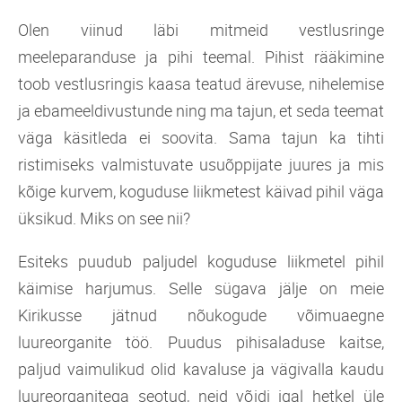
Olen viinud läbi mitmeid vestlusringe
meeleparanduse ja pihi teemal. Pihist rääkimine
toob vestlusringis kaasa teatud ärevuse, nihelemise
ja ebameeldivustunde ning ma tajun, et seda teemat
väga käsitleda ei soovita. Sama tajun ka tihti
ristimiseks valmistuvate usuõppijate juures ja mis
kõige kurvem, koguduse liikmetest käivad pihil väga
üksikud. Miks on see nii?
Esiteks puudub paljudel koguduse liikmetel pihil
käimise harjumus. Selle sügava jälje on meie
Kirikusse jätnud nõukogude võimuaegne
luureorganite töö. Puudus pihisaladuse kaitse,
paljud vaimulikud olid kavaluse ja vägivalla kaudu
luureorganitega seotud, neid võidi igal hetkel üle