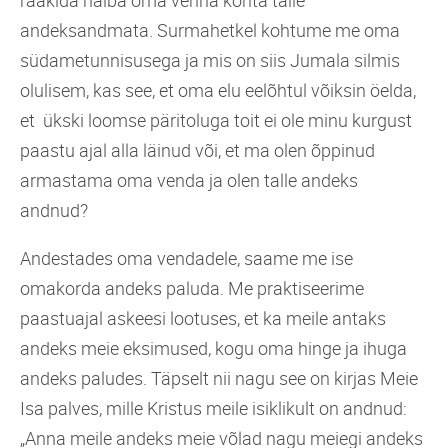
rääkida halba oma venna kohta talle
andeksandmata. Surmahetkel kohtume me oma
südametunnisusega ja mis on siis Jumala silmis
olulisem, kas see, et oma elu eelõhtul võiksin öelda,
et ükski loomse päritoluga toit ei ole minu kurgust
paastu ajal alla läinud või, et ma olen õppinud
armastama oma venda ja olen talle andeks
andnud?
Andestades oma vendadele, saame me ise
omakorda andeks paluda. Me praktiseerime
paastuajal askeesi lootuses, et ka meile antaks
andeks meie eksimused, kogu oma hinge ja ihuga
andeks paludes. Täpselt nii nagu see on kirjas Meie
Isa palves, mille Kristus meile isiklikult on andnud:
„Anna meile andeks meie võlad nagu meiegi andeks