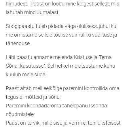
himudest. Paast on loobumine kõigest sellest, mis
lahutab mind Jumalast.
Söögipaastu tuleb pidada väga oluliseks, juhul kui
me omistame sellele tõelise vaimuliku väärtuse ja
tähenduse.
Läbi paastu anname me enda Kristuse ja Tema
Sõna „käsutusse“. Sel hetkel me otsustame kuhu
kuulub meie süda!
Paast aitab meil eelkõige paremini kontrollida oma
tegusid, mõtteid ja sõnu;
Paremini koondada oma tähelepanu Issanda
nõudmistele;
Paast on tervik, mille sisu ja vormi ei tohi üksteisest