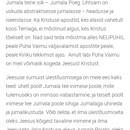
Jumala teine isik – Jumala Poeg. Lihtsam on
uskuda abstraktsesse jumalasse – headusse ja
iseendasse. Ka Kristuse apostlid, kes elasid vahetult
koos Temaga, ei mõistnud algus, kes Kristus
tõeliselt on. Nad said teda mõistma alles NELIPÜHIL
peale Püha Vaimu väljavalamist apostlite peale,
peale Kiriku tekkimist ajas. Ainult läbi Püha Vaimu
on meil võimalik kogeda Jeesust Kristust.
Jeesuse surnuist ülestõusmisega on meie ees kaks
teed: ühelt poolt Jumala tee inimese poole, mille
tulemuseks on inimsoo vabastamine, ja teiselt poolt
inimese tee Jumala poole sihiga Jumalaga ühineda
ja jumalikustuda. Võib öelda, et ilma ülestõusmiseta
oleks Jeesus kõigest tavaline inimene ja ilma
Jeesuseta, ilma Kristuse, elava Jumala Pojata, oleks