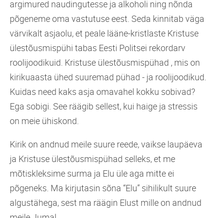
argimured naudingutesse ja alkoholi ning nõnda
põgeneme oma vastutuse eest. Seda kinnitab väga
värvikalt asjaolu, et peale lääne-kristlaste Kristuse
ülestõusmispühi tabas Eesti Politsei rekordarv
roolijoodikuid. Kristuse ülestõusmispühad , mis on
kirikuaasta ühed suuremad pühad - ja roolijoodikud.
Kuidas need kaks asja omavahel kokku sobivad?
Ega sobigi. See räägib sellest, kui haige ja stressis
on meie ühiskond.
Kirik on andnud meile suure reede, vaikse laupäeva
ja Kristuse ülestõusmispühad selleks, et me
mõtiskleksime surma ja Elu üle aga mitte ei
põgeneks. Ma kirjutasin sõna “Elu” sihilikult suure
algustähega, sest ma räägin Elust mille on andnud
meile Jumal.