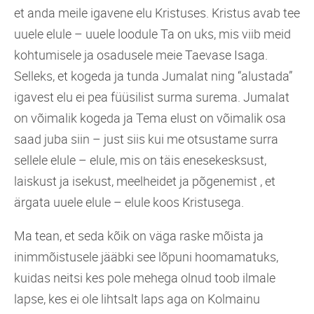
et anda meile igavene elu Kristuses. Kristus avab tee
uuele elule – uuele loodule Ta on uks, mis viib meid
kohtumisele ja osadusele meie Taevase Isaga.
Selleks, et kogeda ja tunda Jumalat ning “alustada”
igavest elu ei pea füüsilist surma surema. Jumalat
on võimalik kogeda ja Tema elust on võimalik osa
saad juba siin – just siis kui me otsustame surra
sellele elule – elule, mis on täis enesekesksust,
laiskust ja isekust, meelheidet ja põgenemist , et
ärgata uuele elule – elule koos Kristusega.
Ma tean, et seda kõik on väga raske mõista ja
inimmõistusele jääbki see lõpuni hoomamatuks,
kuidas neitsi kes pole mehega olnud toob ilmale
lapse, kes ei ole lihtsalt laps aga on Kolmainu