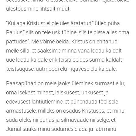
ülestõusmine lihtsalt müüt.
“Kui aga Kristust ei ole üles äratatud,” ütleb püha
Paulus,“ siis on teie usk tühine, siis te olete alles oma
pattudes”. Me võime öelda: Kristus on ehitanud
meile silla, et saaksime minna vana loodu kaldalt
uue loodu kaldale ehk teisiti öeldes surma kaldalt
teistsuguse, uutmoodi elu - igavese elu kaldale.
Paasapühad on meie jaoks üleminek surmast ellu;
oma isekast minast, laiskusest, uhkusest ja
edevusest lahtiütlemine, et pühenduda tõelisele
armastusele, milleks on osadus Kristuses; et minu
süda oleks nii puhas ja silmavaade nii selge, et
Jumal saaks minu südames elada ja läbi minu