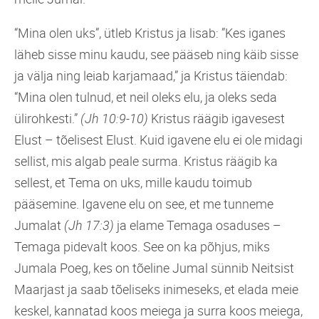
“Mina olen uks”, ütleb Kristus ja lisab: ”Kes iganes
läheb sisse minu kaudu, see pääseb ning käib sisse
ja välja ning leiab karjamaad,” ja Kristus täiendab:
“Mina olen tulnud, et neil oleks elu, ja oleks seda
ülirohkesti.”
(Jh 10:9-10)
Kristus räägib igavesest
Elust – tõelisest Elust. Kuid igavene elu ei ole midagi
sellist, mis algab peale surma. Kristus räägib ka
sellest, et Tema on uks, mille kaudu toimub
pääsemine. Igavene elu on see, et me tunneme
Jumalat
(Jh 17:3)
ja elame Temaga osaduses –
Temaga pidevalt koos. See on ka põhjus, miks
Jumala Poeg, kes on tõeline Jumal sünnib Neitsist
Maarjast ja saab tõeliseks inimeseks, et elada meie
keskel, kannatad koos meiega ja surra koos meiega,