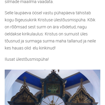
silmade maailma vaadata.
Selle laupäeva öösel vastu pühapäeva tähistab
kogu õigeusukirik Kristuse ülestõusmispüha. Kõik
on rõõmsad sest surm on ära võidetud, nagu
öeldakse kirikulaulus: Kristus on surnuist üles
tõusnud ja surmaga surma maha tallanud ja neile
kes hauas olid elu kinkinud!
Ilusat ülestõusmispüha!