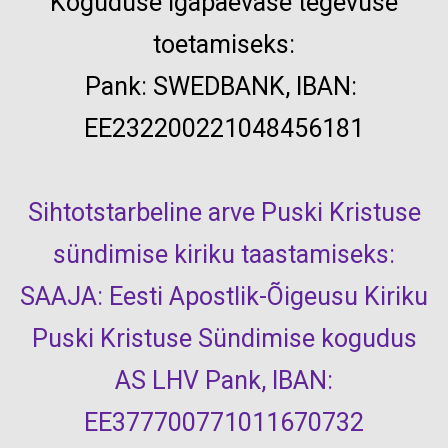
Koguduse igapäevase tegevuse
toetamiseks:
Pank:
SWEDBANK, IBAN:
EE232200221048456181
Sihtotstarbeline arve Puski Kristuse
sündimise kiriku taastamiseks:
SAAJA: Eesti Apostlik-Õigeusu Kiriku
Puski Kristuse Sündimise kogudus
AS LHV Pank, IBAN:
EE377700771011670732