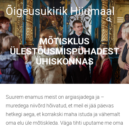
Õigeusukirik Hiiumaal
MÕTISKLUS
ÜLESTÕUSMISPÜHADEST
ÜHISKONNAS
Suurem enamus meist on argiasjadega ja –
muredega niivõrd hõivatud, et meil ei jää päevas
hetkegi aega, et korrakski maha istuda ja vähemalt
oma elu üle mõtiskleda. Väga tihti uputame me oma